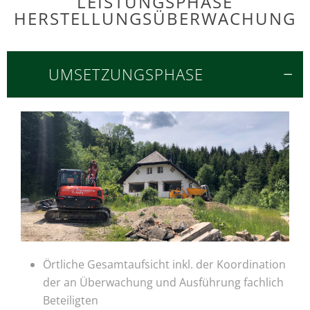
LEISTUNGSPHASE
HERSTELLUNGSÜBERWACHUNG
UMSETZUNGSPHASE
Örtliche Gesamtaufsicht inkl. der Koordination
der an Überwachung und Ausführung fachlich
Beteiligten