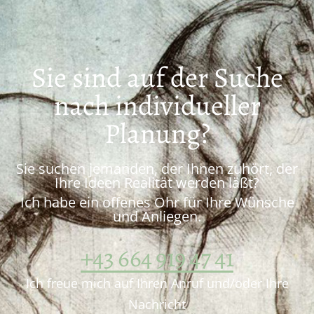
Sie sind auf der Suche
nach individueller
Planung?
Sie suchen jemanden, der Ihnen zuhört, der
Ihre Ideen Realität werden läßt?
Ich habe ein offenes Ohr für Ihre Wünsche
und Anliegen.
+43 664 919 47 41
Ich freue mich auf Ihren Anruf und/oder Ihre
Nachricht