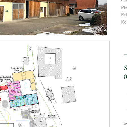
Pf
Re
Ko
S
i
S