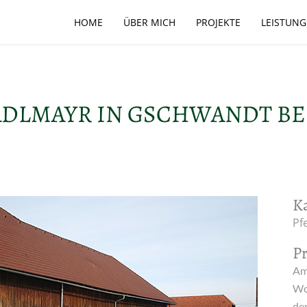
HOME
ÜBER MICH
PROJEKTE
LEISTUN
TADLMAYR IN GSCHWANDT B
K
Pf
P
Am
Wo
de