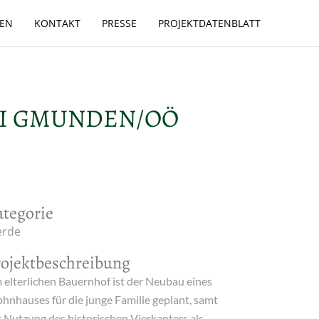
GEN
KONTAKT
PRESSE
PROJEKTDATENBLATT
EI GMUNDEN/OÖ
ategorie
erde
rojektbeschreibung
 elterlichen Bauernhof ist der Neubau eines
hnhauses für die junge Familie geplant, samt
r Nutzung des historischen Vierkanters als